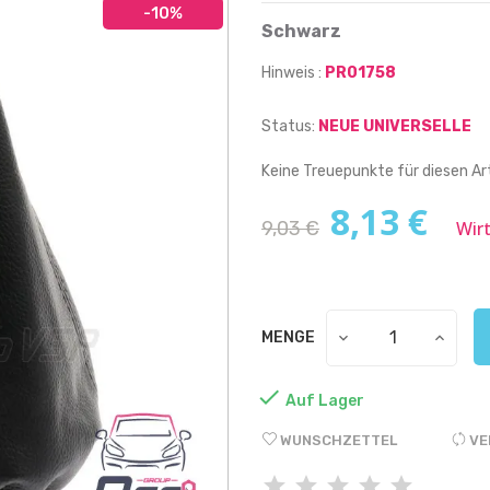
-10%
Schwarz
Hinweis :
PR01758
Status:
NEUE UNIVERSELLE
Keine Treuepunkte für diesen Art
8,13 €
9,03 €
Wir
MENGE

Auf Lager
WUNSCHZETTEL
VE