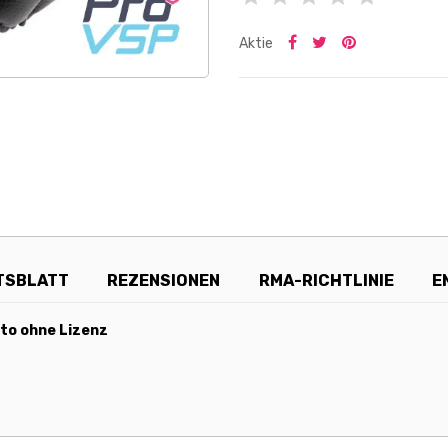
Aktie
TSBLATT
REZENSIONEN
RMA-RICHTLINIE
E
uto ohne Lizenz