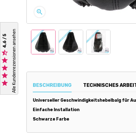

Alle Kundenrezensionen ansehen
4,6 / 5





BESCHREIBUNG
TECHNISCHES ARBEI
Universeller Geschwindigkeitshebelbalg für A
Einfache Installation
Schwarze Farbe