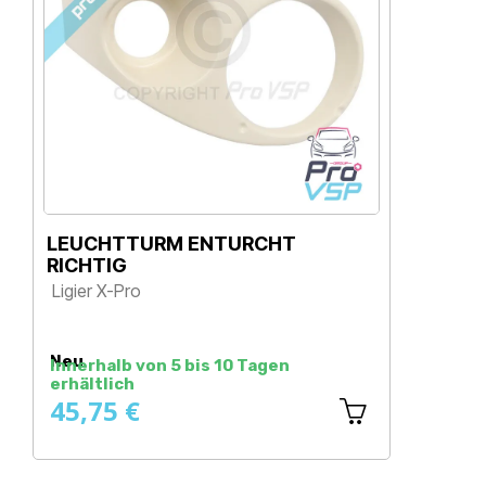
LEUCHTTURM ENTURCHT
H
RICHTIG
L
Ligier X-Pro
Preis
Neu
N
Innerhalb von 5 bis 10 Tagen
I
erhältlich
e
45,75 €
4