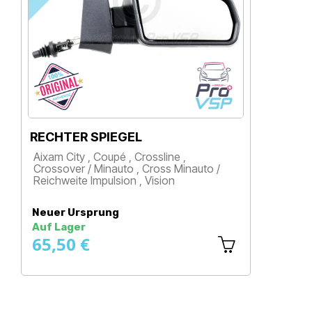
CHTER SPIEGEL
LINKER S
am City , Coupé , Crossline ,
Aixam City 
ossover / Minauto , Cross Minauto /
Crossover 
ichweite Impulsion , Vision
Impulsion u
reis
Preis
uer Ursprung
Neu
f Lager
Auf Lager
5,50 €
13,25 