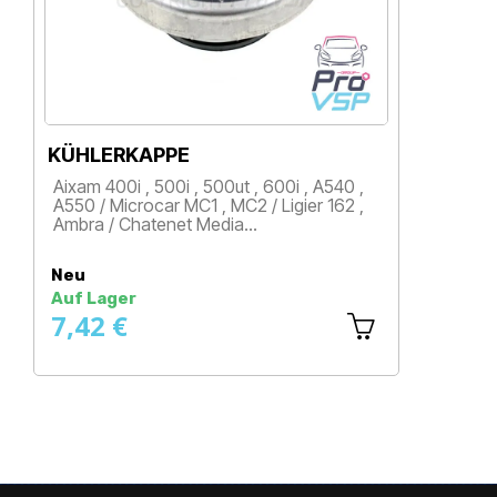
KÜHLERKAPPE
KÜ
Aixam 400i , 500i , 500ut , 600i , A540 ,
Aix
A550 / Microcar MC1 , MC2 / Ligier 162 ,
500
Ambra / Chatenet Media…
Cro
Preis
P
Neu
Ne
Auf Lager
Au
7,42 €
5,