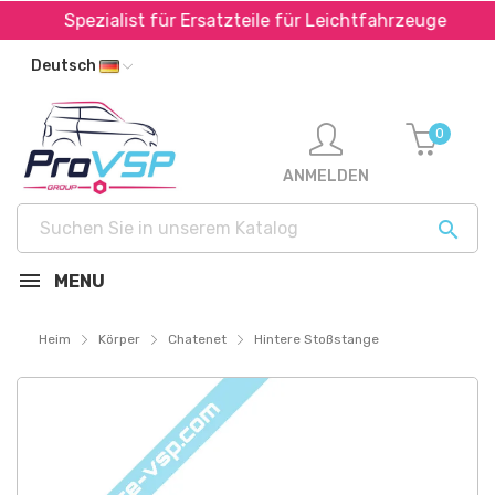
Spezialist für Ersatzteile für Leichtfahrzeuge
S
Deutsch
0
ANMELDEN

MENU
Heim
Körper
Chatenet
Hintere Stoßstange