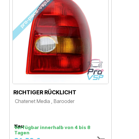
RICHTIGER RÜCKLICHT
LIN
Chatenet Media , Barooder
Cha
Preis
Pr
Neu
Neu
Verfügbar innerhalb von 4 bis 8
Verf
Tagen
Tag