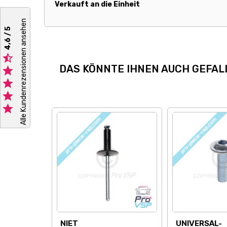
Verkauft an die Einheit
Alle Kundenrezensionen ansehen
4,6 / 5

DAS KÖNNTE IHNEN AUCH GEFAL




NIET
UNIVERSAL-