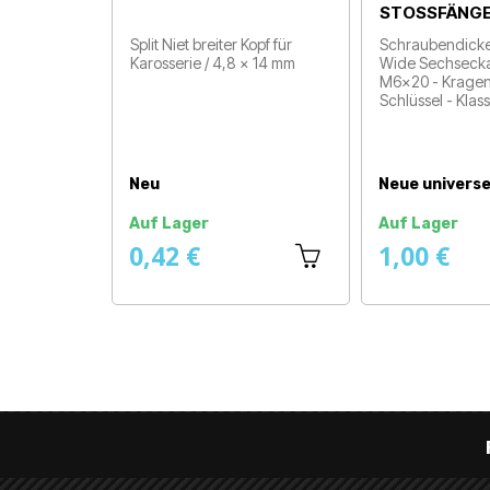
STOSSFÄNGE
Split Niet breiter Kopf für
Schraubendick
Karosserie / 4,8 x 14 mm
Wide Sechsecka
Preis
M6x20 - Kragen
Schlüssel - Klas
Preis
Neu
Neue universe
Auf Lager
Auf Lager
0,42 €
1,00 €