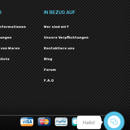
O
IN BEZUG AUF
Informationen
Wer sind wir?
lungen
Unsere Verpflichtungen
 von Waren
Kontaktiere uns
liste
Blog
Forum
F.A.Q
Hallo!