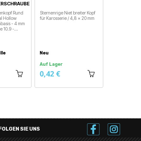
RSCHRAUBE
enkopf Rund
Sternenrige Niet breiter Kopf
l Hollow
für Karosserie / 4,8 x 20 mm
Preis
basis - 4 mm
se 10.9 -…
lle
Neu
Auf Lager
0,42 €
FOLGEN SIE UNS