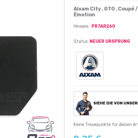
Aixam City , GTO , Coupé /
Émotion
Hinweis :
PR7AR260
Status:
NEUER URSPRUNG
SIEHE DIE VON UNSE
Keine Treuepunkte für diesen Art