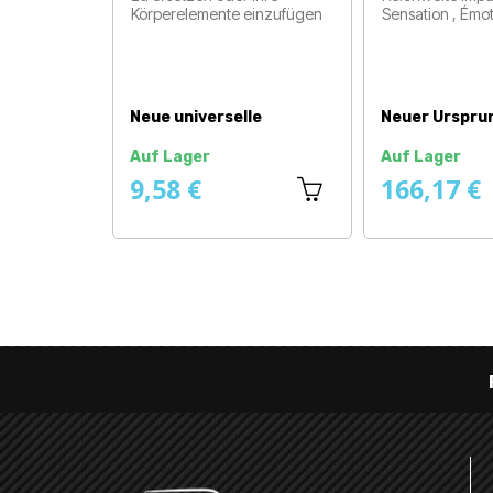
Körperelemente einzufügen
Sensation , Émo
Preis
Preis
Neue universelle
Neuer Urspru
Auf Lager
Auf Lager
9,58 €
166,17 €