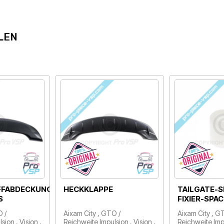
LEN
FFABDECKUNG
HECKKLAPPE
TAILGATE-S
S
FIXIER-SPA
O /
Aixam City , GTO /
Aixam City , G
ion , Vision ,
Reichweite Impulsion , Vision ,
Reichweite Impu