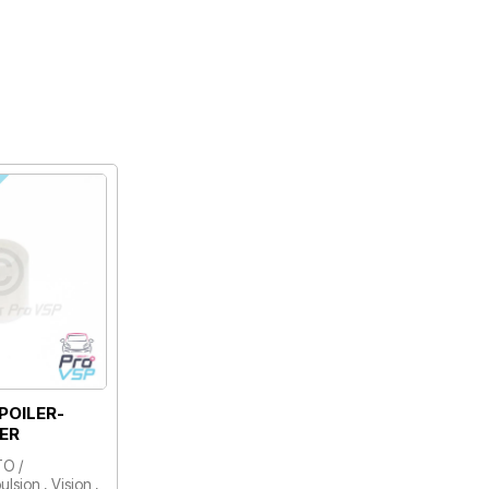
POILER-
CER
TO /
lsion , Vision ,