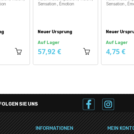
tion
Sensation , Émotion
Sensation , Ém
Preis
Preis
ng
Neuer Ursprung
Neuer Urspr
Auf Lager
Auf Lager
57,92 €
4,75 €
FOLGEN SIE UNS
INFORMATIONEN
MEIN KONT