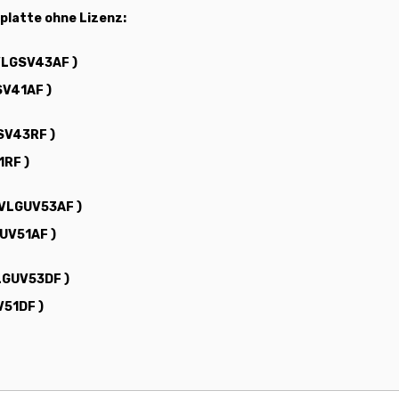
platte ohne Lizenz:
 VLGSV43AF )
SV41AF )
GSV43RF )
1RF )
( VLGUV53AF )
GUV51AF )
VLGUV53DF )
V51DF )