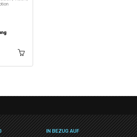
otion
ung
O
IN BEZUG AUF